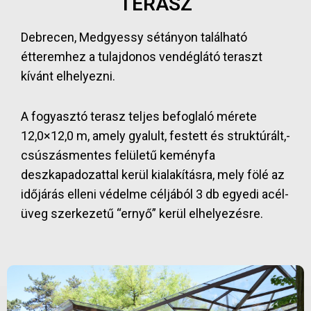
TERASZ
Debrecen, Medgyessy sétányon található
étteremhez a tulajdonos vendéglátó teraszt
kívánt elhelyezni.
A fogyasztó terasz teljes befoglaló mérete
12,0×12,0 m, amely gyalult, festett és struktúrált,-
csúszásmentes felületű keményfa
deszkapadozattal kerül kialakításra, mely fölé az
időjárás elleni védelme céljából 3 db egyedi acél-
üveg szerkezetű “ernyő” kerül elhelyezésre.